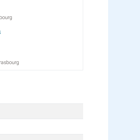
sbourg
S
trasbourg