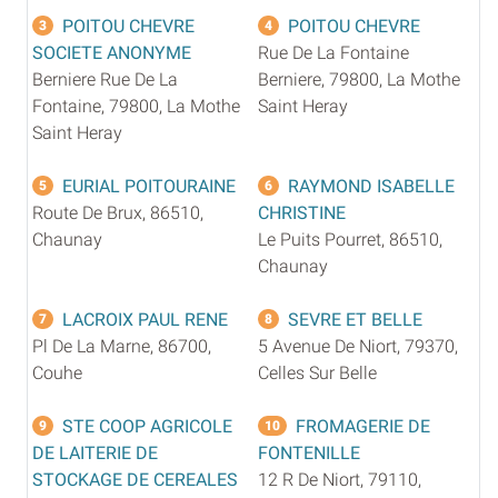
POITOU CHEVRE
POITOU CHEVRE
3
4
SOCIETE ANONYME
Rue De La Fontaine
Berniere Rue De La
Berniere, 79800, La Mothe
Fontaine, 79800, La Mothe
Saint Heray
Saint Heray
EURIAL POITOURAINE
RAYMOND ISABELLE
5
6
Route De Brux, 86510,
CHRISTINE
Chaunay
Le Puits Pourret, 86510,
Chaunay
LACROIX PAUL RENE
SEVRE ET BELLE
7
8
Pl De La Marne, 86700,
5 Avenue De Niort, 79370,
Couhe
Celles Sur Belle
STE COOP AGRICOLE
FROMAGERIE DE
9
10
DE LAITERIE DE
FONTENILLE
STOCKAGE DE CEREALES
12 R De Niort, 79110,