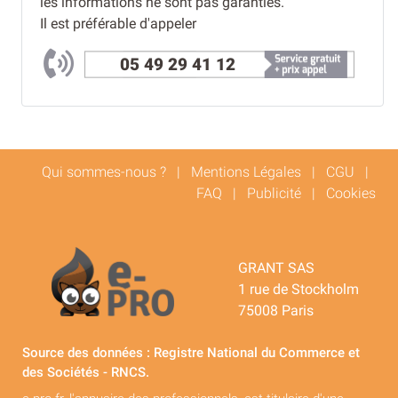
les informations ne sont pas garanties.
Il est préférable d'appeler
05 49 29 41 12
Qui sommes-nous ?
|
Mentions Légales
|
CGU
|
FAQ
|
Publicité
|
Cookies
GRANT SAS
1 rue de Stockholm
75008 Paris
Source des données : Registre National du Commerce et
des Sociétés - RNCS.