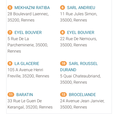
MEKHAZNI RATIBA
SARL ANDRIEU
5
6
28 Boulevard Laennec,
11 Rue Jules Simon,
35200, Rennes
35000, Rennes
EYEL BOUVIER
EYEL BOUVIER
7
8
5 Rue De La
22 Rue De Nemours,
Parcheminerie, 35000,
35000, Rennes
Rennes
LA GLACERIE
SARL ROUSSEL
9
10
105 A Avenue Henri
DURAND
Freville, 35200, Rennes
5 Quai Chateaubriand,
35000, Rennes
BARATIN
BROCELIANDE
11
12
33 Rue Le Guen De
24 Avenue Jean Janvier,
Kerangal, 35200, Rennes
35000, Rennes