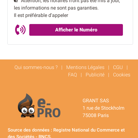
Attention, les horaires n'ont pas été mis à jour,
les informations ne sont pas garanties.
Il est préférable d'appeler
Afficher le Numéro
Qui sommes-nous ?
|
Mentions Légales
|
CGU
|
FAQ
|
Publicité
|
Cookies
GRANT SAS
1 rue de Stockholm
75008 Paris
Source des données : Registre National du Commerce et
des Sociétés - RNCS.