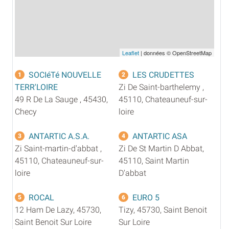
Leaflet
| données © OpenStreetMap
SOCIéTé NOUVELLE
LES CRUDETTES
1
2
TERR'LOIRE
Zi De Saint-barthelemy ,
49 R De La Sauge , 45430,
45110, Chateauneuf-sur-
Checy
loire
ANTARTIC A.S.A.
ANTARTIC ASA
3
4
Zi Saint-martin-d'abbat ,
Zi De St Martin D Abbat,
45110, Chateauneuf-sur-
45110, Saint Martin
loire
D'abbat
ROCAL
EURO 5
5
6
12 Ham De Lazy, 45730,
Tizy, 45730, Saint Benoit
Saint Benoit Sur Loire
Sur Loire