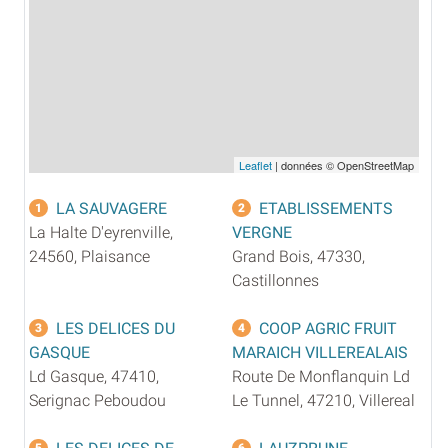
Leaflet
| données © OpenStreetMap
LA SAUVAGERE
ETABLISSEMENTS
1
2
La Halte D'eyrenville,
VERGNE
24560, Plaisance
Grand Bois, 47330,
Castillonnes
LES DELICES DU
COOP AGRIC FRUIT
3
4
GASQUE
MARAICH VILLEREALAIS
Ld Gasque, 47410,
Route De Monflanquin Ld
Serignac Peboudou
Le Tunnel, 47210, Villereal
5
6