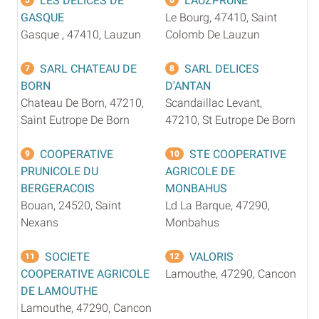
LES DELICES DE
LAUZPRUNE
GASQUE
Le Bourg, 47410, Saint
Gasque , 47410, Lauzun
Colomb De Lauzun
SARL CHATEAU DE
SARL DELICES
7
8
BORN
D'ANTAN
Chateau De Born, 47210,
Scandaillac Levant,
Saint Eutrope De Born
47210, St Eutrope De Born
COOPERATIVE
STE COOPERATIVE
9
10
PRUNICOLE DU
AGRICOLE DE
BERGERACOIS
MONBAHUS
Bouan, 24520, Saint
Ld La Barque, 47290,
Nexans
Monbahus
SOCIETE
VALORIS
11
12
COOPERATIVE AGRICOLE
Lamouthe, 47290, Cancon
DE LAMOUTHE
Lamouthe, 47290, Cancon