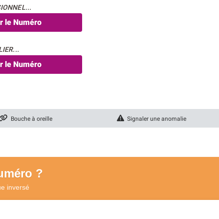
IONNEL...
er le Numéro
IER...
er le Numéro
Bouche à oreille
Signaler une anomalie
numéro ?
ue
inversé