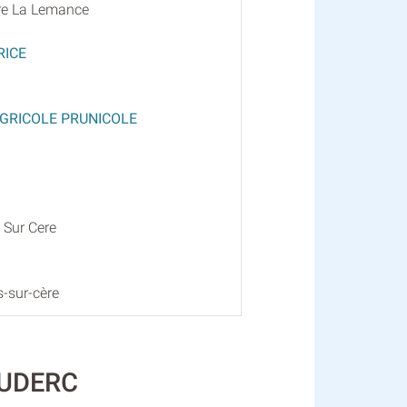
re La Lemance
RICE
AGRICOLE PRUNICOLE
s Sur Cere
s-sur-cère
OUDERC