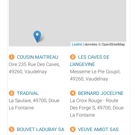
Leaflet
| données © OpenStreetMap
COUSIN MAITREAU
LES CAVES DE
1
2
Oire 235 Rue Des Caves,
L'ANGEVINE
49260, Vaudelnay
Messeme Le Pre Goupil,
49260, Vaudelnay
TRADIVAL
BERNARD JOCELYNE
3
4
La Saulaie, 49700, Doue
La Croix Rouge - Route
La Fontaine
Des Forge S, 49700, Doue
La Fontaine
BOUVET LADUBAY SA
VEUVE AMIOT SAS
5
6