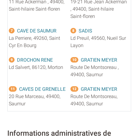
11 Rue Ackerman , 49400,
19-21 Rue Jean Ackerman
Saint-hilaire Saint-floren
, 49400, Saint-hilaire
Saint-floren
CAVE DE SAUMUR
SADIS
7
8
La Perriere, 49260, Saint
Ld Preuil, 49560, Nueil Sur
Cyr En Bourg
Layon
DROCHON RENE
GRATIEN MEYER
9
10
Ld Salvert, 86120, Morton
Route De Montsoreau ,
49400, Saumur
CAVES DE GRENELLE
GRATIEN MEYER
11
12
20 Rue Marceau, 49400,
Route De Montsoreau,
Saumur
49400, Saumur
Informations administratives de