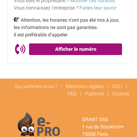
Vous êtes le proprietaire ?
Modifier ces horaires
Vous connaissez l'entreprise ?
Faites-leur savoir
Attention, les horaires n'ont pas été mis à jour,
les informations ne sont pas garanties.
Il est préférable d'appeler
Afficher le numéro
Qui sommes-nous ?
|
Mentions Légales
|
CGU
|
FAQ
|
Publicité
|
Cookies
GRANT SAS
1 rue de Stockholm
75008 Paris