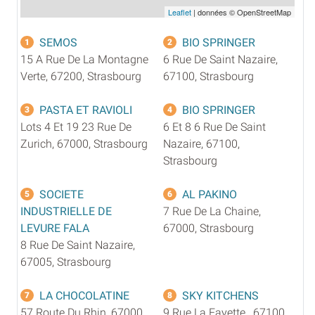
Leaflet
| données © OpenStreetMap
SEMOS
BIO SPRINGER
1
2
15 A Rue De La Montagne
6 Rue De Saint Nazaire,
Verte, 67200, Strasbourg
67100, Strasbourg
PASTA ET RAVIOLI
BIO SPRINGER
3
4
Lots 4 Et 19 23 Rue De
6 Et 8 6 Rue De Saint
Zurich, 67000, Strasbourg
Nazaire, 67100,
Strasbourg
SOCIETE
AL PAKINO
5
6
INDUSTRIELLE DE
7 Rue De La Chaine,
LEVURE FALA
67000, Strasbourg
8 Rue De Saint Nazaire,
67005, Strasbourg
LA CHOCOLATINE
SKY KITCHENS
7
8
57 Route Du Rhin, 67000,
9 Rue La Fayette , 67100,