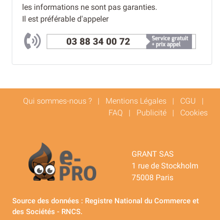
les informations ne sont pas garanties.
Il est préférable d'appeler
03 88 34 00 72
Qui sommes-nous ?
|
Mentions Légales
|
CGU
|
FAQ
|
Publicité
|
Cookies
GRANT SAS
1 rue de Stockholm
75008 Paris
Source des données : Registre National du Commerce et
des Sociétés - RNCS.