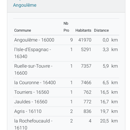
Angoulême
Nb
Commune
Pro
Habitants
Distance
Angoulême - 16000
9
41970
0,0
km
l'Isle-d'Espagnac -
1
5291
3,3
km
16340
Ruelle-sur-Touvre -
1
7357
5,9
km
16600
la Couronne - 16400
1
7466
6,5
km
Tourriers - 16560
1
762
16,5
km
Jauldes - 16560
1
772
16,7
km
Agris - 16110
2
836
19,7
km
la Rochefoucauld -
2
4
20,5
km
16110