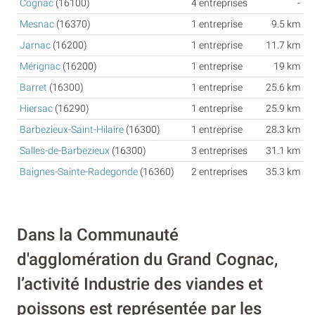
Cognac
(16100)
4 entreprises
-
Mesnac
(16370)
1 entreprise
9.5 km
Jarnac
(16200)
1 entreprise
11.7 km
Mérignac
(16200)
1 entreprise
19 km
Barret
(16300)
1 entreprise
25.6 km
Hiersac
(16290)
1 entreprise
25.9 km
Barbezieux-Saint-Hilaire
(16300)
1 entreprise
28.3 km
Salles-de-Barbezieux
(16300)
3 entreprises
31.1 km
Baignes-Sainte-Radegonde
(16360)
2 entreprises
35.3 km
Dans la Communauté
d'agglomération du Grand Cognac,
l’activité Industrie des viandes et
poissons est représentée par les