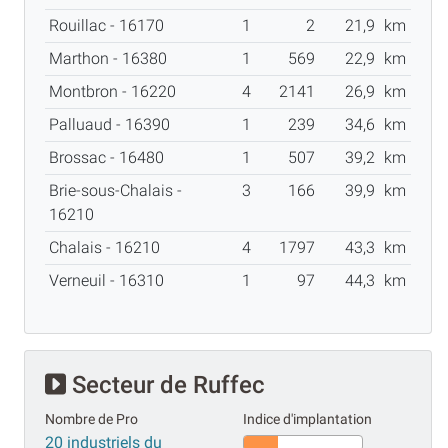
Rouillac - 16170
1
2
21,9
km
Marthon - 16380
1
569
22,9
km
Montbron - 16220
4
2141
26,9
km
Palluaud - 16390
1
239
34,6
km
Brossac - 16480
1
507
39,2
km
Brie-sous-Chalais -
3
166
39,9
km
16210
Chalais - 16210
4
1797
43,3
km
Verneuil - 16310
1
97
44,3
km
Secteur de Ruffec
Nombre de Pro
Indice d'implantation
20 industriels du