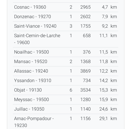
Cosnac - 19360
2
2965
4,7
km
Donzenac - 19270
1
2602
7,9
km
Saint-Viance - 19240
3
1755
9,2
km
Saint-Cernin-de-Larche
1
658
11,1
km
- 19600
Noailhac - 19500
1
376
11,5
km
Mansac - 19520
2
1368
11,8
km
Allassac - 19240
1
3869
12,2
km
Yssandon - 19310
1
734
14,2
km
Objat - 19130
6
3534
15,3
km
Meyssac - 19500
1
1280
15,9
km
Juillac - 19350
1
1140
24,6
km
Arnac-Pompadour -
1
1156
29,1
km
19230