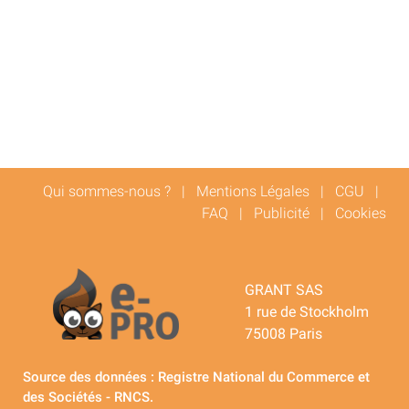
Qui sommes-nous ?
|
Mentions Légales
|
CGU
|
FAQ
|
Publicité
|
Cookies
GRANT SAS
1 rue de Stockholm
75008 Paris
Source des données : Registre National du Commerce et
des Sociétés - RNCS.