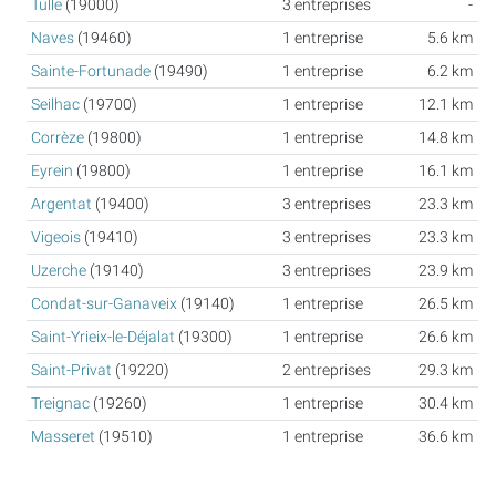
Tulle
(19000)
3 entreprises
-
Naves
(19460)
1 entreprise
5.6 km
Sainte-Fortunade
(19490)
1 entreprise
6.2 km
Seilhac
(19700)
1 entreprise
12.1 km
Corrèze
(19800)
1 entreprise
14.8 km
Eyrein
(19800)
1 entreprise
16.1 km
Argentat
(19400)
3 entreprises
23.3 km
Vigeois
(19410)
3 entreprises
23.3 km
Uzerche
(19140)
3 entreprises
23.9 km
Condat-sur-Ganaveix
(19140)
1 entreprise
26.5 km
Saint-Yrieix-le-Déjalat
(19300)
1 entreprise
26.6 km
Saint-Privat
(19220)
2 entreprises
29.3 km
Treignac
(19260)
1 entreprise
30.4 km
Masseret
(19510)
1 entreprise
36.6 km