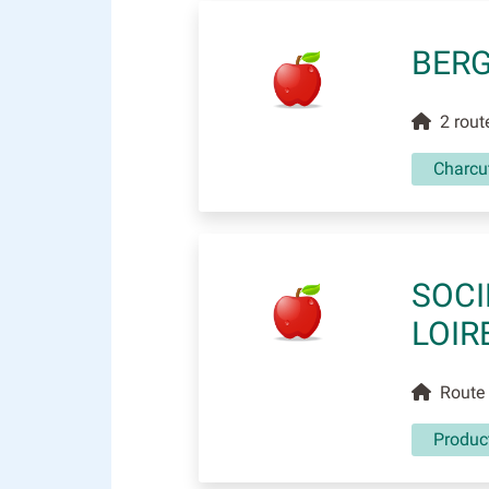
BER
2 route
Charcut
SOCI
LOIR
Route d
Produc