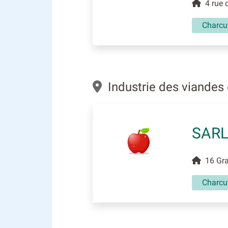
4 rue 
Charcut
Industrie des viandes 
SARL
16 Gra
Charcut