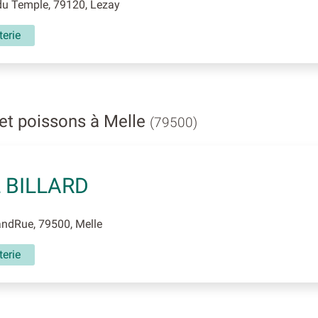
du Temple, 79120, Lezay
erie
et poissons à Melle
(79500)
 BILLARD
ndRue, 79500, Melle
erie