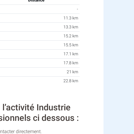
Distance
-
11.3 km
13.3 km
15.2 km
15.5 km
17.1 km
17.8 km
21 km
22.8 km
activité Industrie
sionnels ci dessous :
ontacter directement.