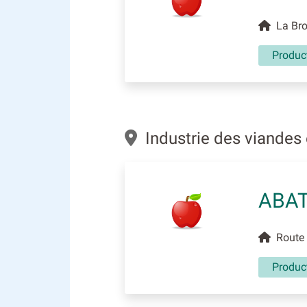
La Brou
Produc
Industrie des viandes 
ABAT
Route V
Produc