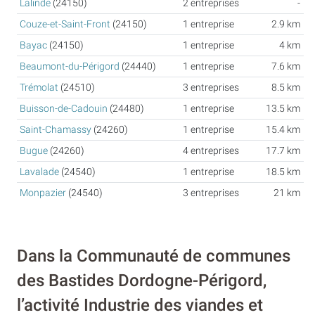
Lalinde
(24150)
2 entreprises
-
Couze-et-Saint-Front
(24150)
1 entreprise
2.9 km
Bayac
(24150)
1 entreprise
4 km
Beaumont-du-Périgord
(24440)
1 entreprise
7.6 km
Trémolat
(24510)
3 entreprises
8.5 km
Buisson-de-Cadouin
(24480)
1 entreprise
13.5 km
Saint-Chamassy
(24260)
1 entreprise
15.4 km
Bugue
(24260)
4 entreprises
17.7 km
Lavalade
(24540)
1 entreprise
18.5 km
Monpazier
(24540)
3 entreprises
21 km
Dans la Communauté de communes
des Bastides Dordogne-Périgord,
l’activité Industrie des viandes et