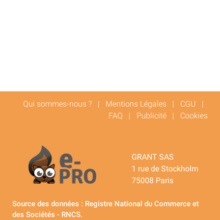
Qui sommes-nous ?
|
Mentions Légales
|
CGU
|
FAQ
|
Publicité
|
Cookies
GRANT SAS
1 rue de Stockholm
75008 Paris
Source des données : Registre National du Commerce et
des Sociétés - RNCS.