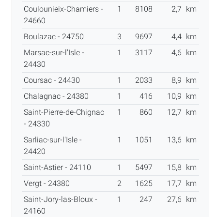
Coulounieix-Chamiers -
1
8108
2,7
km
24660
Boulazac - 24750
3
9697
4,4
km
Marsac-sur-l'Isle -
1
3117
4,6
km
24430
Coursac - 24430
1
2033
8,9
km
Chalagnac - 24380
1
416
10,9
km
Saint-Pierre-de-Chignac
1
860
12,7
km
- 24330
Sarliac-sur-l'Isle -
1
1051
13,6
km
24420
Saint-Astier - 24110
1
5497
15,8
km
Vergt - 24380
2
1625
17,7
km
Saint-Jory-las-Bloux -
1
247
27,6
km
24160