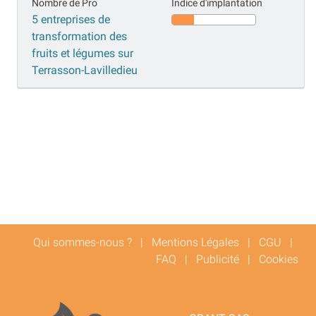
Nombre de Pro
Indice d'implantation
5 entreprises de
transformation des
fruits et légumes sur
Terrasson-Lavilledieu
Qui sommes-nous ?
|
Mentions Légales
|
CGU
|
FAQ
|
Publicité
|
Cookies