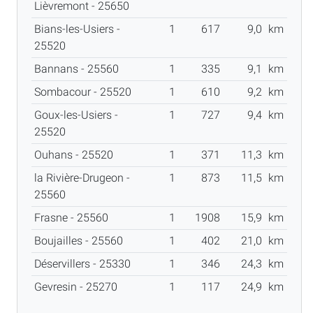
Lièvremont - 25650
Bians-les-Usiers -
1
617
9,0
km
25520
Bannans - 25560
1
335
9,1
km
Sombacour - 25520
1
610
9,2
km
Goux-les-Usiers -
1
727
9,4
km
25520
Ouhans - 25520
1
371
11,3
km
la Rivière-Drugeon -
1
873
11,5
km
25560
Frasne - 25560
1
1908
15,9
km
Boujailles - 25560
1
402
21,0
km
Déservillers - 25330
1
346
24,3
km
Gevresin - 25270
1
117
24,9
km