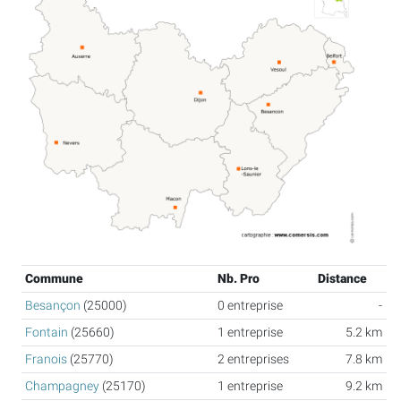
Commune
Nb. Pro
Distance
Besançon
(25000)
0 entreprise
-
Fontain
(25660)
1 entreprise
5.2 km
Franois
(25770)
2 entreprises
7.8 km
Champagney
(25170)
1 entreprise
9.2 km