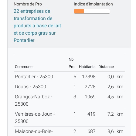
Nombre de Pro
Indice d'implantation
22 entreprises de
transformation de
produits à base de lait
et de corps gras sur
Pontarlier
Nb
Commune
Pro
Habitants
Distance
Pontarlier - 25300
5
17398
0,0
km
Doubs - 25300
1
2728
2,6
km
Granges-Narboz -
3
1069
4,5
km
25300
Verrières-de-Joux -
1
419
7,2
km
25300
Maisons-du-Bois-
2
687
8,6
km