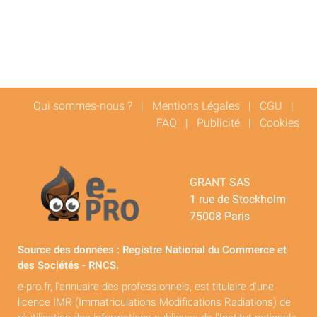
Qui sommes-nous ?
|
Mentions Légales
|
CGU
|
FAQ
|
Publicité
|
Cookies
GRANT SAS
1 rue de Stockholm
75008 Paris
Source des données : Registre National du Commerce et
des Sociétés - RNCS.
e-pro.fr, l'annuaire des professionnels, est titulaire d'une
licence IMR (Immatriculations Modifications Radiations) de