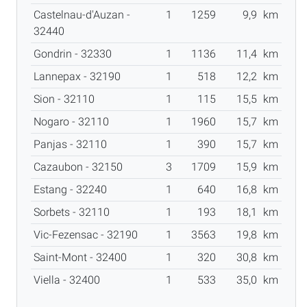
Castelnau-d'Auzan -
1
1259
9,9
km
32440
Gondrin - 32330
1
1136
11,4
km
Lannepax - 32190
1
518
12,2
km
Sion - 32110
1
115
15,5
km
Nogaro - 32110
1
1960
15,7
km
Panjas - 32110
1
390
15,7
km
Cazaubon - 32150
3
1709
15,9
km
Estang - 32240
1
640
16,8
km
Sorbets - 32110
1
193
18,1
km
Vic-Fezensac - 32190
1
3563
19,8
km
Saint-Mont - 32400
1
320
30,8
km
Viella - 32400
1
533
35,0
km