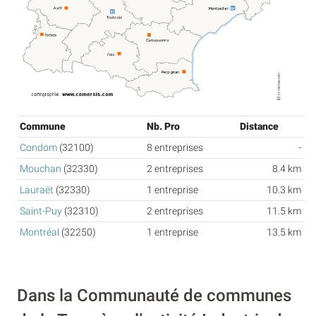
Commune
Nb. Pro
Distance
Condom
(32100)
8 entreprises
-
Mouchan
(32330)
2 entreprises
8.4 km
Lauraët
(32330)
1 entreprise
10.3 km
Saint-Puy
(32310)
2 entreprises
11.5 km
Montréal
(32250)
1 entreprise
13.5 km
Dans la Communauté de communes