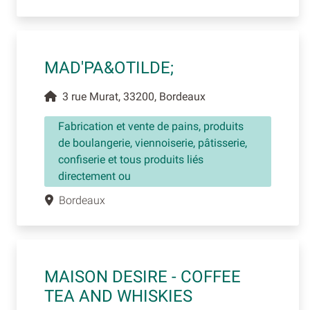
MAD'PA&OTILDE;
3 rue Murat, 33200, Bordeaux
Fabrication et vente de pains, produits
de boulangerie, viennoiserie, pâtisserie,
confiserie et tous produits liés
directement ou
Bordeaux
MAISON DESIRE - COFFEE
TEA AND WHISKIES