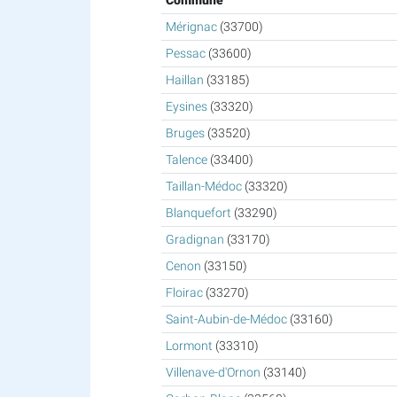
Commune
Mérignac
(33700)
Pessac
(33600)
Haillan
(33185)
Eysines
(33320)
Bruges
(33520)
Talence
(33400)
Taillan-Médoc
(33320)
Blanquefort
(33290)
Gradignan
(33170)
Cenon
(33150)
Floirac
(33270)
Saint-Aubin-de-Médoc
(33160)
Lormont
(33310)
Villenave-d'Ornon
(33140)