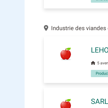
Industrie des viandes
LEH
5 aven
Produc
SARL