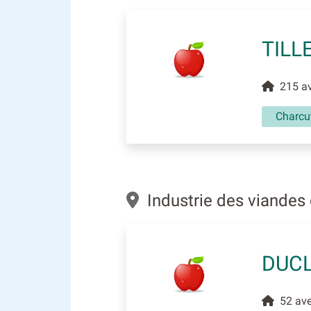
TILL
215 ave
Charcut
Industrie des viandes 
DUCL
52 aven