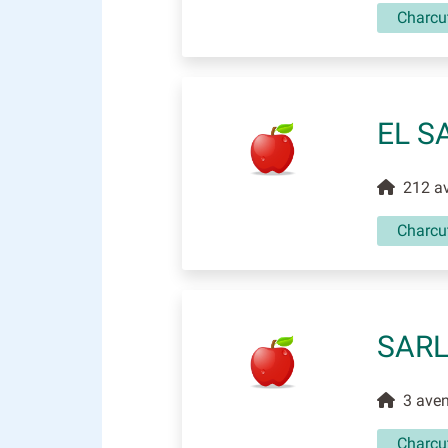
Charcut
EL S
212 av
Charcut
SARL
3 aven
Charcut