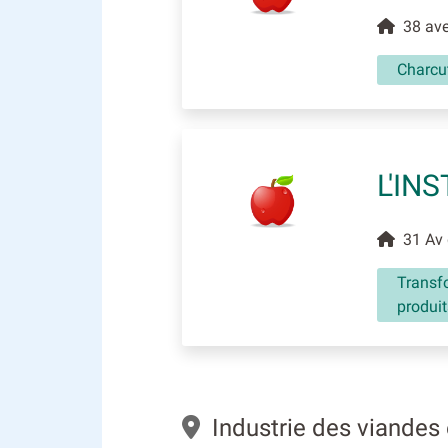
38 aven
Charcut
L'IN
31 Av 
Transf
produit
Industrie des viandes 