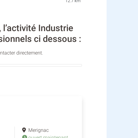
12.7 km
’activité Industrie
sionnels ci dessous :
ontacter directement.
Merignac
ouvert maintenant