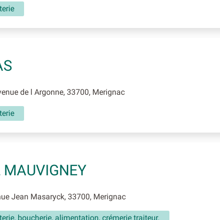
erie
AS
enue de l Argonne, 33700, Merignac
erie
 MAUVIGNEY
ue Jean Masaryck, 33700, Merignac
erie, boucherie, alimentation, crémerie traiteur.