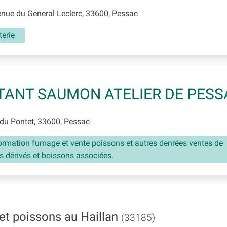
ue du General Leclerc, 33600, Pessac
erie
STANT SAUMON ATELIER DE PES
du Pontet, 33600, Pessac
ormation fumage et vente poissons et autres denrées ventes de
s dérivés et boissons associées.
et poissons au Haillan
(33185)