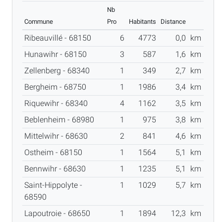
Nb
Commune
Pro
Habitants
Distance
Ribeauvillé - 68150
6
4773
0,0
km
Hunawihr - 68150
3
587
1,6
km
Zellenberg - 68340
1
349
2,7
km
Bergheim - 68750
1
1986
3,4
km
Riquewihr - 68340
4
1162
3,5
km
Beblenheim - 68980
1
975
3,8
km
Mittelwihr - 68630
2
841
4,6
km
Ostheim - 68150
1
1564
5,1
km
Bennwihr - 68630
1
1235
5,1
km
Saint-Hippolyte -
1
1029
5,7
km
68590
Lapoutroie - 68650
1
1894
12,3
km