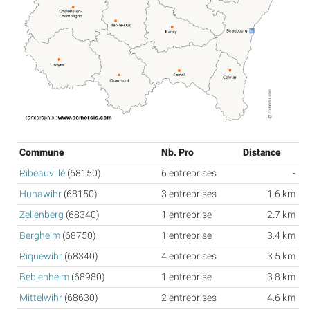
Commune
Nb. Pro
Distance
Ribeauvillé
(68150)
6 entreprises
-
Hunawihr
(68150)
3 entreprises
1.6 km
Zellenberg
(68340)
1 entreprise
2.7 km
Bergheim
(68750)
1 entreprise
3.4 km
Riquewihr
(68340)
4 entreprises
3.5 km
Beblenheim
(68980)
1 entreprise
3.8 km
Mittelwihr
(68630)
2 entreprises
4.6 km