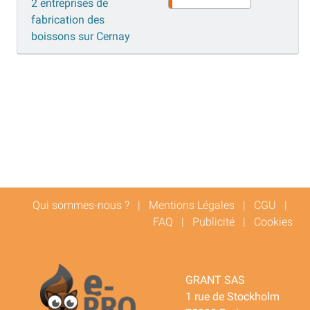
2 entreprises de
fabrication des
boissons sur Cernay
Qui sommes-nous ?
|
Mentions Légales
|
CGU
|
FAQ
|
Publicité
|
Cookies
GRANT SAS
1 rue de Stockholm