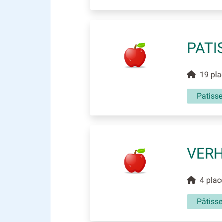
PATI
19 pla
Patisse
VERH
4 plac
Pâtisse