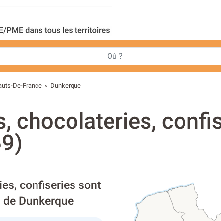
auts-De-France
Dunkerque
>
s, chocolateries, confi
59)
ies, confiseries sont
ur de Dunkerque