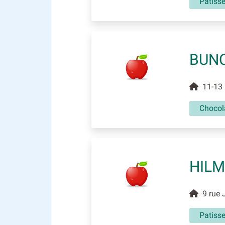
Patisse
BUN
11-13 
Chocola
HILM
9 rue 
Patisse