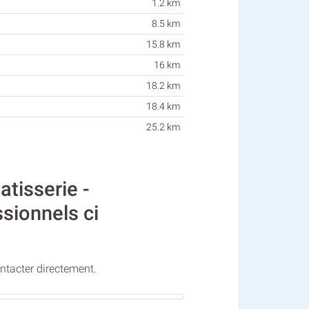
1.2 km
8.5 km
15.8 km
16 km
18.2 km
18.4 km
25.2 km
tisserie -
ssionnels ci
ontacter directement.