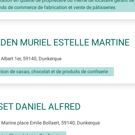
itation en qualité de propriétaire ou même de locataire gérant de
nds de commerce de fabrication et vente de pâtisseries
DEN MURIEL ESTELLE MARTINE
Albert 1er, 59140, Dunkerque
tion de cacao, chocolat et de produits de confiserie
SET DANIEL ALFRED
Marine place Emile Bollaert, 59140, Dunkerque