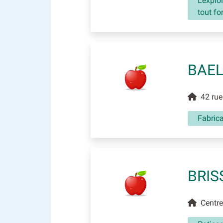
L'explo
tout fo
BAEL
42 rue 
Fabrica
BRIS
Centre 