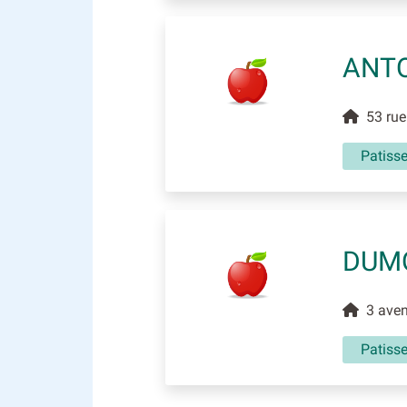
ANTO
53 rue
Patisse
DUM
3 aven
Patisse