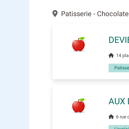
Patisserie - Chocolate
DEVI
14 plac
Patisse
AUX 
6 rue 