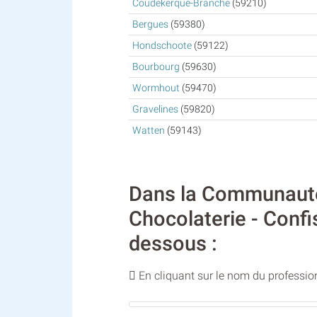
Coudekerque-Branche
(59210)
Bergues
(59380)
Hondschoote
(59122)
Bourbourg
(59630)
Wormhout
(59470)
Gravelines
(59820)
Watten
(59143)
Dans la Communauté u
Chocolaterie - Confi
dessous :
En cliquant sur le nom du profession