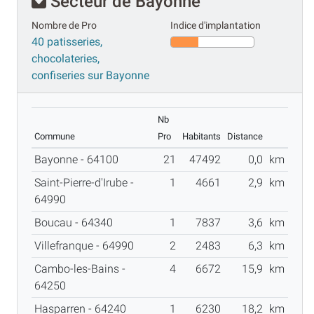
Secteur de Bayonne
Nombre de Pro
Indice d'implantation
40 patisseries,
chocolateries,
confiseries sur Bayonne
Nb
Commune
Pro
Habitants
Distance
Bayonne - 64100
21
47492
0,0
km
Saint-Pierre-d'Irube -
1
4661
2,9
km
64990
Boucau - 64340
1
7837
3,6
km
Villefranque - 64990
2
2483
6,3
km
Cambo-les-Bains -
4
6672
15,9
km
64250
Hasparren - 64240
1
6230
18,2
km