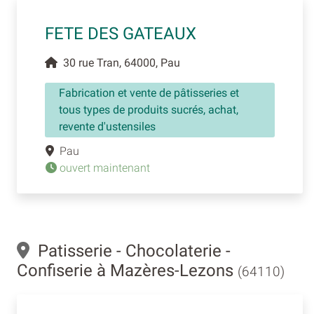
FETE DES GATEAUX
30 rue Tran, 64000, Pau
Fabrication et vente de pâtisseries et
tous types de produits sucrés, achat,
revente d'ustensiles
Pau
ouvert maintenant
Patisserie - Chocolaterie -
Confiserie à Mazères-Lezons
(64110)