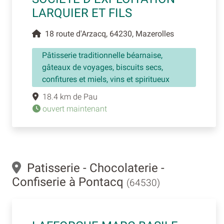
LARQUIER ET FILS
18 route d'Arzacq, 64230, Mazerolles
Pâtisserie traditionnelle béarnaise,
gâteaux de voyages, biscuits secs,
confitures et miels, vins et spiritueux
18.4 km de Pau
ouvert maintenant
Patisserie - Chocolaterie -
Confiserie à Pontacq
(64530)