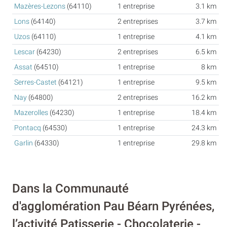
Mazères-Lezons
(64110)
1 entreprise
3.1 km
Lons
(64140)
2 entreprises
3.7 km
Uzos
(64110)
1 entreprise
4.1 km
Lescar
(64230)
2 entreprises
6.5 km
Assat
(64510)
1 entreprise
8 km
Serres-Castet
(64121)
1 entreprise
9.5 km
Nay
(64800)
2 entreprises
16.2 km
Mazerolles
(64230)
1 entreprise
18.4 km
Pontacq
(64530)
1 entreprise
24.3 km
Garlin
(64330)
1 entreprise
29.8 km
Dans la Communauté
d'agglomération Pau Béarn Pyrénées,
l’activité Patisserie - Chocolaterie -