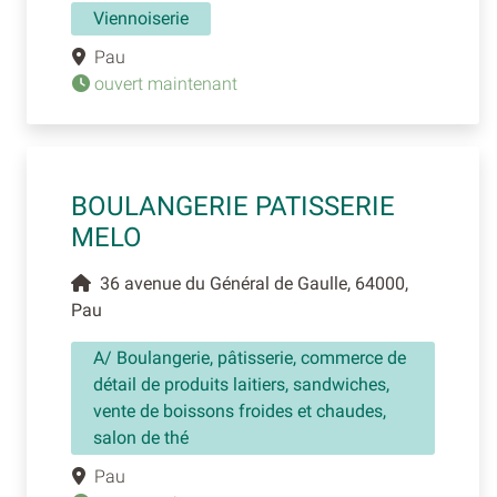
Viennoiserie
Pau
ouvert maintenant
BOULANGERIE PATISSERIE
MELO
36 avenue du Général de Gaulle, 64000,
Pau
A/ Boulangerie, pâtisserie, commerce de
détail de produits laitiers, sandwiches,
vente de boissons froides et chaudes,
salon de thé
Pau