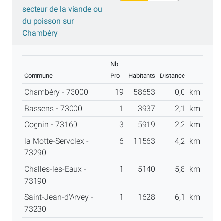
secteur de la viande ou
du poisson sur
Chambéry
Nb
Commune
Pro
Habitants
Distance
Chambéry - 73000
19
58653
0,0
km
Bassens - 73000
1
3937
2,1
km
Cognin - 73160
3
5919
2,2
km
la Motte-Servolex -
6
11563
4,2
km
73290
Challes-les-Eaux -
1
5140
5,8
km
73190
Saint-Jean-d'Arvey -
1
1628
6,1
km
73230