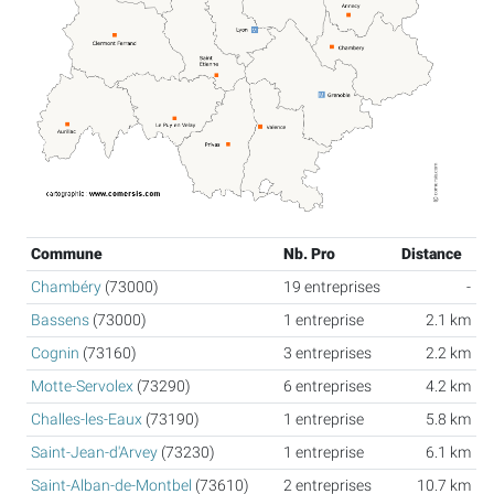
Commune
Nb. Pro
Distance
Chambéry
(73000)
19 entreprises
-
Bassens
(73000)
1 entreprise
2.1 km
Cognin
(73160)
3 entreprises
2.2 km
Motte-Servolex
(73290)
6 entreprises
4.2 km
Challes-les-Eaux
(73190)
1 entreprise
5.8 km
Saint-Jean-d'Arvey
(73230)
1 entreprise
6.1 km
Saint-Alban-de-Montbel
(73610)
2 entreprises
10.7 km