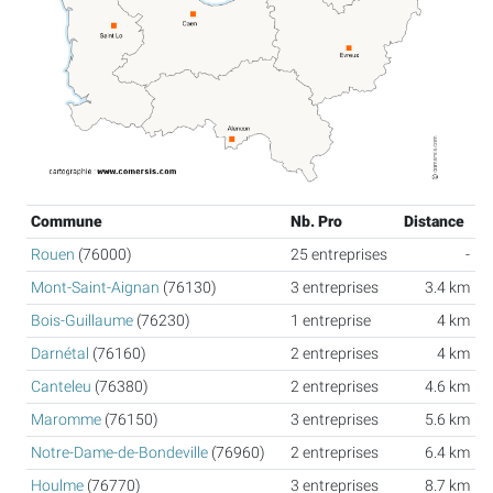
Commune
Nb. Pro
Distance
Rouen
(76000)
25 entreprises
-
Mont-Saint-Aignan
(76130)
3 entreprises
3.4 km
Bois-Guillaume
(76230)
1 entreprise
4 km
Darnétal
(76160)
2 entreprises
4 km
Canteleu
(76380)
2 entreprises
4.6 km
Maromme
(76150)
3 entreprises
5.6 km
Notre-Dame-de-Bondeville
(76960)
2 entreprises
6.4 km
Houlme
(76770)
3 entreprises
8.7 km