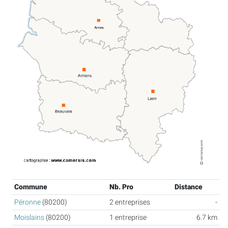
Commune
Nb. Pro
Distance
Péronne
(80200)
2 entreprises
-
Moislains
(80200)
1 entreprise
6.7 km