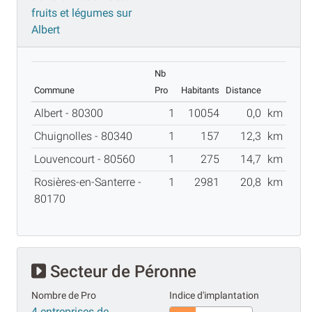
fruits et légumes sur
Albert
Nb
Commune
Pro
Habitants
Distance
Albert - 80300
1
10054
0,0
km
Chuignolles - 80340
1
157
12,3
km
Louvencourt - 80560
1
275
14,7
km
Rosières-en-Santerre -
1
2981
20,8
km
80170
Secteur de Péronne
Nombre de Pro
Indice d'implantation
4 entreprises de