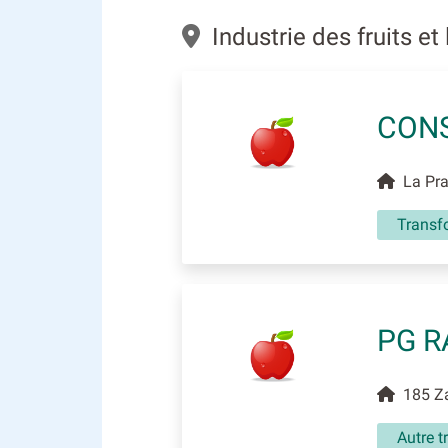
Industrie des fruits e
CONS
La Prat
Transf
PG 
185 Za 
Autre 