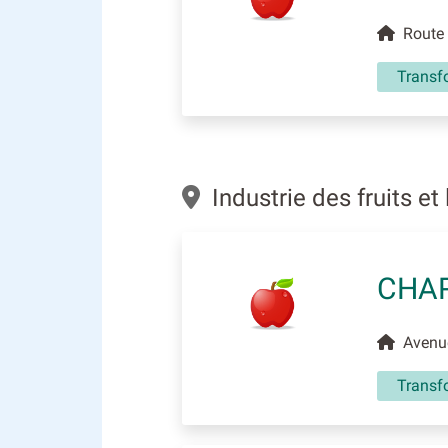
Route d
Transf
Industrie des fruits e
CHA
Avenue
Transfo