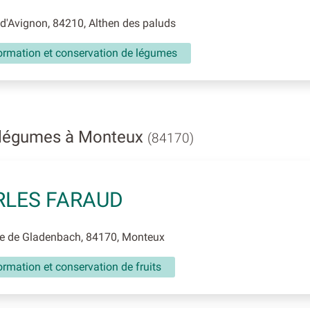
'Avignon, 84210, Althen des paluds
ormation et conservation de légumes
t légumes à Monteux
(84170)
RLES FARAUD
 de Gladenbach, 84170, Monteux
rmation et conservation de fruits