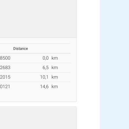
Distance
18500
0,0
km
2683
6,5
km
12015
10,1
km
10121
14,6
km