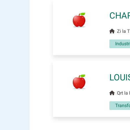
CHAR
Zi la 
Industr
LOUI
Qrt la
Transf