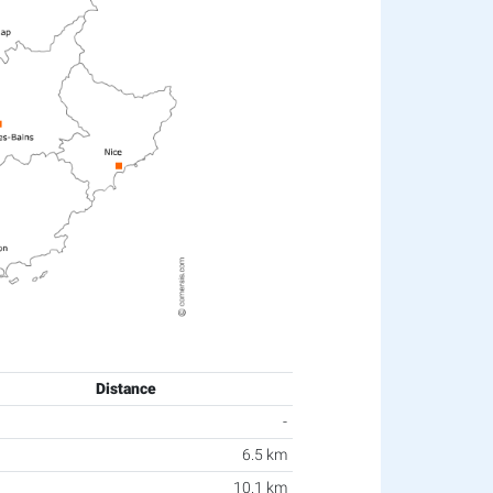
Distance
-
6.5 km
10.1 km