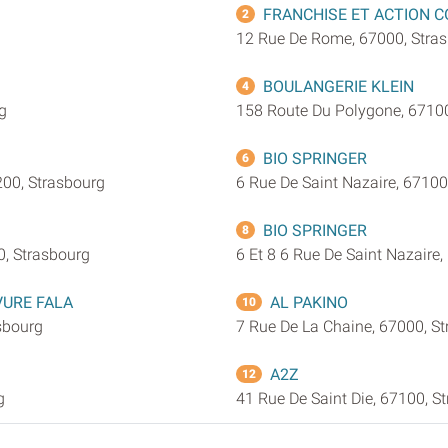
FRANCHISE ET ACTION 
2
12 Rue De Rome, 67000, Stra
BOULANGERIE KLEIN
4
g
158 Route Du Polygone, 67100
BIO SPRINGER
6
200, Strasbourg
6 Rue De Saint Nazaire, 67100
BIO SPRINGER
8
0, Strasbourg
6 Et 8 6 Rue De Saint Nazaire
VURE FALA
AL PAKINO
10
sbourg
7 Rue De La Chaine, 67000, S
A2Z
12
g
41 Rue De Saint Die, 67100, S