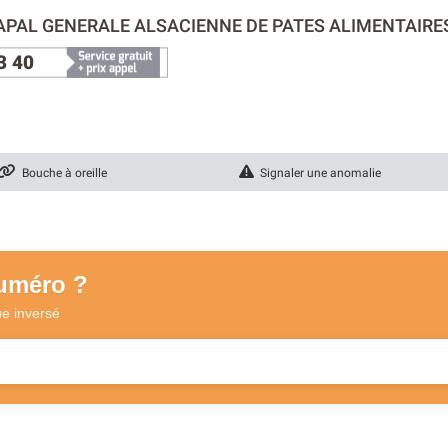
GAPAL GENERALE ALSACIENNE DE PATES ALIMENTAIRE
3 40
Bouche à oreille
Signaler une anomalie
numéro ?
ue
inversé