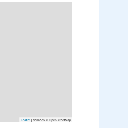
Leaflet
| données © OpenStreetMap