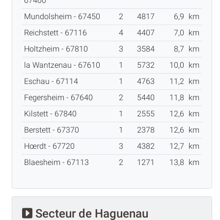
67400
Mundolsheim - 67450
2
4817
6,9
km
Reichstett - 67116
4
4407
7,0
km
Holtzheim - 67810
3
3584
8,7
km
la Wantzenau - 67610
1
5732
10,0
km
Eschau - 67114
1
4763
11,2
km
Fegersheim - 67640
2
5440
11,8
km
Kilstett - 67840
1
2555
12,6
km
Berstett - 67370
1
2378
12,6
km
Hœrdt - 67720
3
4382
12,7
km
Blaesheim - 67113
2
1271
13,8
km
Secteur de Haguenau