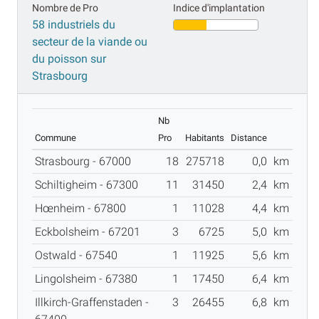
Nombre de Pro
Indice d'implantation
58 industriels du
secteur de la viande ou
du poisson sur
Strasbourg
Nb
Commune
Pro
Habitants
Distance
Strasbourg - 67000
18
275718
0,0
km
Schiltigheim - 67300
11
31450
2,4
km
Hœnheim - 67800
1
11028
4,4
km
Eckbolsheim - 67201
3
6725
5,0
km
Ostwald - 67540
1
11925
5,6
km
Lingolsheim - 67380
1
17450
6,4
km
Illkirch-Graffenstaden -
3
26455
6,8
km