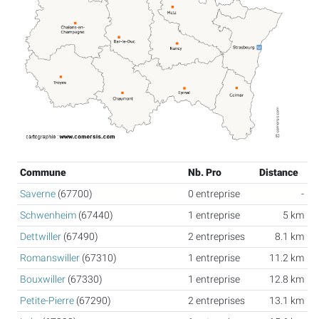
Commune
Nb. Pro
Distance
Saverne
(67700)
0 entreprise
-
Schwenheim
(67440)
1 entreprise
5 km
Dettwiller
(67490)
2 entreprises
8.1 km
Romanswiller
(67310)
1 entreprise
11.2 km
Bouxwiller
(67330)
1 entreprise
12.8 km
Petite-Pierre
(67290)
2 entreprises
13.1 km