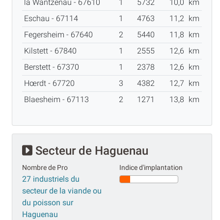
la Wantzenau - 67610
1
5732
10,0
km
Eschau - 67114
1
4763
11,2
km
Fegersheim - 67640
2
5440
11,8
km
Kilstett - 67840
1
2555
12,6
km
Berstett - 67370
1
2378
12,6
km
Hœrdt - 67720
3
4382
12,7
km
Blaesheim - 67113
2
1271
13,8
km
Secteur de Haguenau
Nombre de Pro
Indice d'implantation
27 industriels du
secteur de la viande ou
du poisson sur
Haguenau