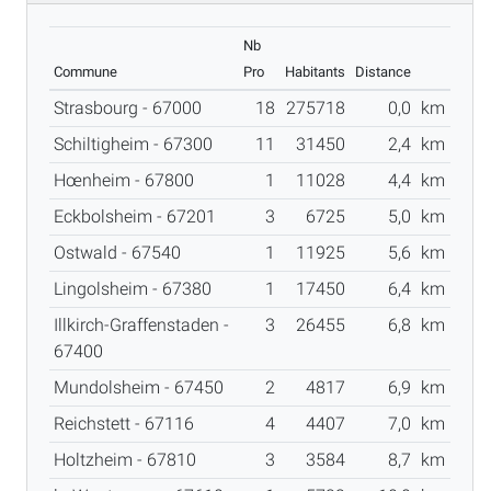
Nb
Commune
Pro
Habitants
Distance
Strasbourg - 67000
18
275718
0,0
km
Schiltigheim - 67300
11
31450
2,4
km
Hœnheim - 67800
1
11028
4,4
km
Eckbolsheim - 67201
3
6725
5,0
km
Ostwald - 67540
1
11925
5,6
km
Lingolsheim - 67380
1
17450
6,4
km
Illkirch-Graffenstaden -
3
26455
6,8
km
67400
Mundolsheim - 67450
2
4817
6,9
km
Reichstett - 67116
4
4407
7,0
km
Holtzheim - 67810
3
3584
8,7
km