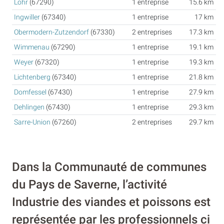
Lohr
(67290)
1 entreprise
15.6 km
Ingwiller
(67340)
1 entreprise
17 km
Obermodern-Zutzendorf
(67330)
2 entreprises
17.3 km
Wimmenau
(67290)
1 entreprise
19.1 km
Weyer
(67320)
1 entreprise
19.3 km
Lichtenberg
(67340)
1 entreprise
21.8 km
Domfessel
(67430)
1 entreprise
27.9 km
Dehlingen
(67430)
1 entreprise
29.3 km
Sarre-Union
(67260)
2 entreprises
29.7 km
Dans la Communauté de communes
du Pays de Saverne, l’activité
Industrie des viandes et poissons est
représentée par les professionnels ci