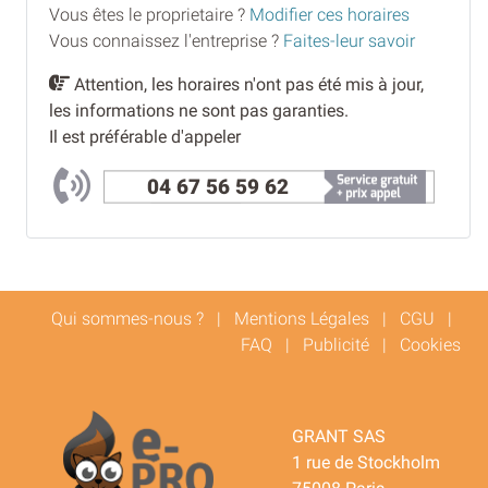
Vous êtes le proprietaire ?
Modifier ces horaires
Vous connaissez l'entreprise ?
Faites-leur savoir
Attention, les horaires n'ont pas été mis à jour,
les informations ne sont pas garanties.
Il est préférable d'appeler
04 67 56 59 62
Qui sommes-nous ?
|
Mentions Légales
|
CGU
|
FAQ
|
Publicité
|
Cookies
GRANT SAS
1 rue de Stockholm