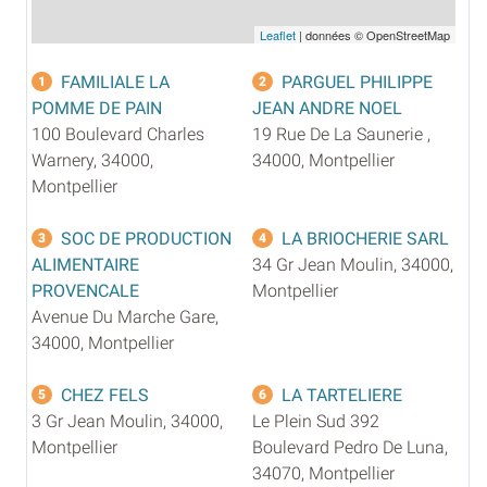
Leaflet
| données © OpenStreetMap
FAMILIALE LA
PARGUEL PHILIPPE
1
2
POMME DE PAIN
JEAN ANDRE NOEL
100 Boulevard Charles
19 Rue De La Saunerie ,
Warnery, 34000,
34000, Montpellier
Montpellier
SOC DE PRODUCTION
LA BRIOCHERIE SARL
3
4
ALIMENTAIRE
34 Gr Jean Moulin, 34000,
PROVENCALE
Montpellier
Avenue Du Marche Gare,
34000, Montpellier
CHEZ FELS
LA TARTELIERE
5
6
3 Gr Jean Moulin, 34000,
Le Plein Sud 392
Montpellier
Boulevard Pedro De Luna,
34070, Montpellier