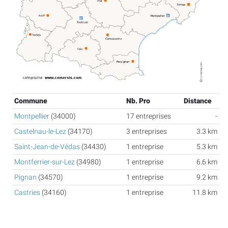
Commune
Nb. Pro
Distance
Montpellier
(34000)
17 entreprises
-
Castelnau-le-Lez
(34170)
3 entreprises
3.3 km
Saint-Jean-de-Védas
(34430)
1 entreprise
5.3 km
Montferrier-sur-Lez
(34980)
1 entreprise
6.6 km
Pignan
(34570)
1 entreprise
9.2 km
Castries
(34160)
1 entreprise
11.8 km