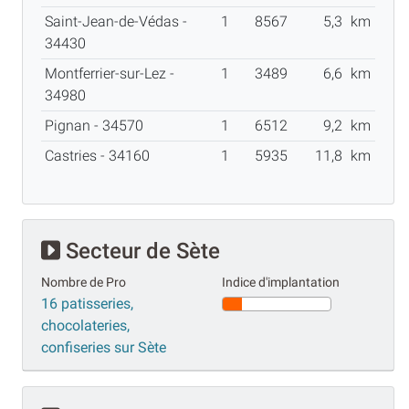
Saint-Jean-de-Védas -
1
8567
5,3
km
34430
Montferrier-sur-Lez -
1
3489
6,6
km
34980
Pignan - 34570
1
6512
9,2
km
Castries - 34160
1
5935
11,8
km
Secteur de Sète
Nombre de Pro
Indice d'implantation
16 patisseries,
chocolateries,
confiseries sur Sète