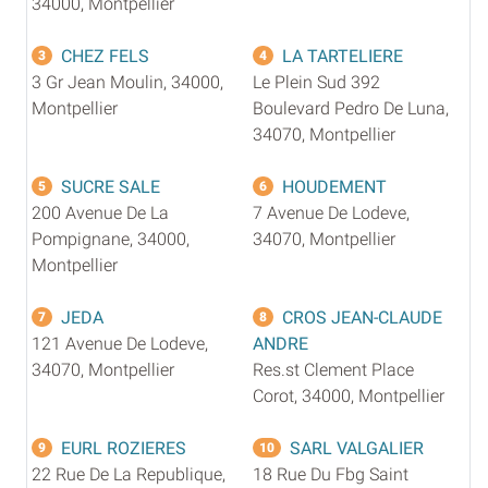
34000, Montpellier
CHEZ FELS
LA TARTELIERE
3
4
3 Gr Jean Moulin, 34000,
Le Plein Sud 392
Montpellier
Boulevard Pedro De Luna,
34070, Montpellier
SUCRE SALE
HOUDEMENT
5
6
200 Avenue De La
7 Avenue De Lodeve,
Pompignane, 34000,
34070, Montpellier
Montpellier
JEDA
CROS JEAN-CLAUDE
7
8
121 Avenue De Lodeve,
ANDRE
34070, Montpellier
Res.st Clement Place
Corot, 34000, Montpellier
EURL ROZIERES
SARL VALGALIER
9
10
22 Rue De La Republique,
18 Rue Du Fbg Saint