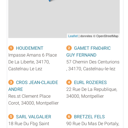
Leaflet
| données © OpenStreetMap
HOUDEMENT
GAMET FRéDéRIC
1
2
Impasse Amans 6 Place
GUY FERNAND
De La Liberte, 34170,
57 Chemin Des Centurions
Castelnau Le Lez
, 34170, Castelnau-le-lez
CROS JEAN-CLAUDE
EURL ROZIERES
3
4
ANDRE
22 Rue De La Republique,
Res.st Clement Place
34000, Montpellier
Corot, 34000, Montpellier
SARL VALGALIER
BRETZEL FELS
5
6
18 Rue Du Fbg Saint
90 Rue Du Mas De Portaly,