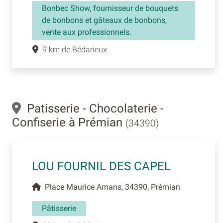
Bonbec Show, fournisseur de bouquets
de bonbons et gâteaux de bonbons,
vente aux professionnels.
9 km de Bédarieux
Patisserie - Chocolaterie -
Confiserie à Prémian
(34390)
LOU FOURNIL DES CAPEL
Place Maurice Amans, 34390, Prémian
Pâtisserie