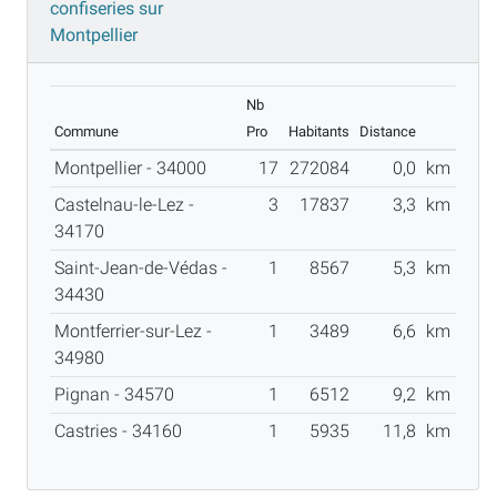
confiseries sur
Montpellier
Nb
Commune
Pro
Habitants
Distance
Montpellier - 34000
17
272084
0,0
km
Castelnau-le-Lez -
3
17837
3,3
km
34170
Saint-Jean-de-Védas -
1
8567
5,3
km
34430
Montferrier-sur-Lez -
1
3489
6,6
km
34980
Pignan - 34570
1
6512
9,2
km
Castries - 34160
1
5935
11,8
km