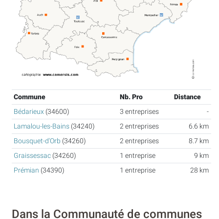
Commune
Nb. Pro
Distance
Bédarieux
(34600)
3 entreprises
-
Lamalou-les-Bains
(34240)
2 entreprises
6.6 km
Bousquet-d'Orb
(34260)
2 entreprises
8.7 km
Graissessac
(34260)
1 entreprise
9 km
Prémian
(34390)
1 entreprise
28 km
Dans la Communauté de communes