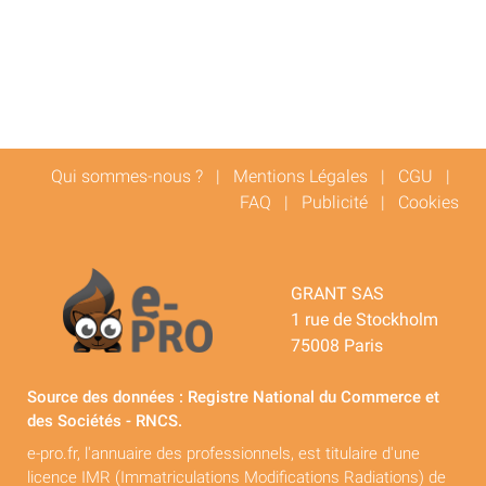
Qui sommes-nous ?
|
Mentions Légales
|
CGU
|
FAQ
|
Publicité
|
Cookies
GRANT SAS
1 rue de Stockholm
75008 Paris
Source des données : Registre National du Commerce et
des Sociétés - RNCS.
e-pro.fr, l'annuaire des professionnels, est titulaire d'une
licence IMR (Immatriculations Modifications Radiations) de