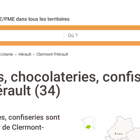
ccitanie
Hérault
Clermont-l'Hérault
>
>
s, chocolateries, confi
rault (34)
es, confiseries sont
r de Clermont-