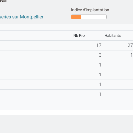
Indice d'implantation
series sur Montpellier
Nb Pro
Habitants
17
2
3
1
1
1
1