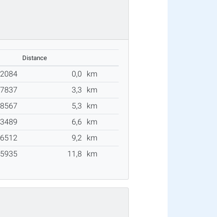
Distance
72084
0,0
km
17837
3,3
km
8567
5,3
km
3489
6,6
km
6512
9,2
km
5935
11,8
km